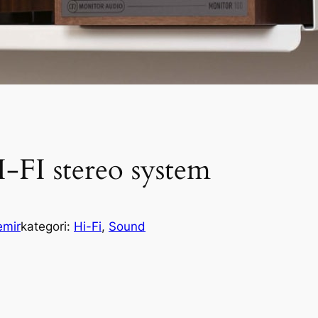
-FI stereo system
emir
kategori:
Hi-Fi
, 
Sound