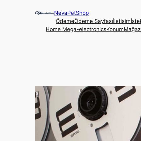
İçeriğe
NevaPetShop
geç
Ödeme
Ödeme Sayfası
İletisim
İste
Home Mega-electronics
Konum
Mağaz