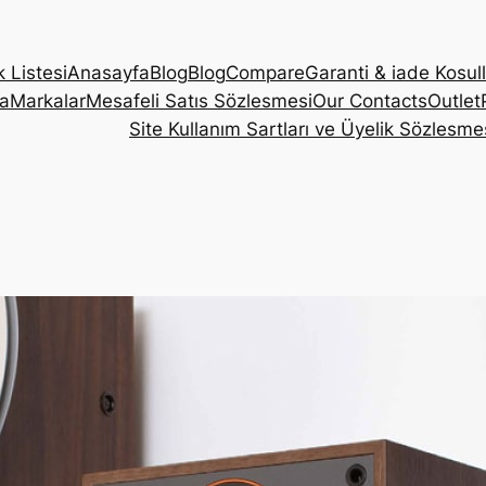
k Listesi
Anasayfa
Blog
Blog
Compare
Garanti & iade Kosull
a
Markalar
Mesafeli Satıs Sözlesmesi
Our Contacts
Outlet
Site Kullanım Sartları ve Üyelik Sözlesme