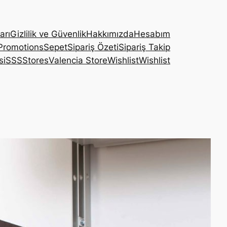
arı
Gizlilik ve Güvenlik
Hakkımızda
Hesabım
Promotions
Sepet
Sipariş Özeti
Sipariş Takip
si
SSS
Stores
Valencia Store
Wishlist
Wishlist