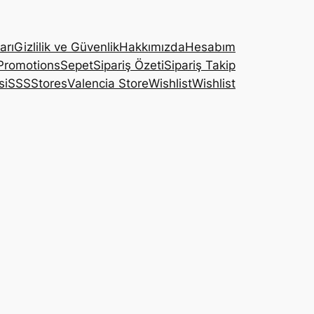
arı
Gizlilik ve Güvenlik
Hakkımızda
Hesabım
Promotions
Sepet
Sipariş Özeti
Sipariş Takip
si
SSS
Stores
Valencia Store
Wishlist
Wishlist