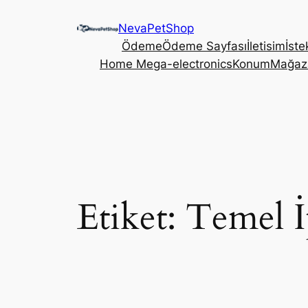
İçeriğe
NevaPetShop
geç
Ödeme
Ödeme Sayfası
İletisim
İste
Home Mega-electronics
Konum
Mağaz
Etiket:
Temel İ