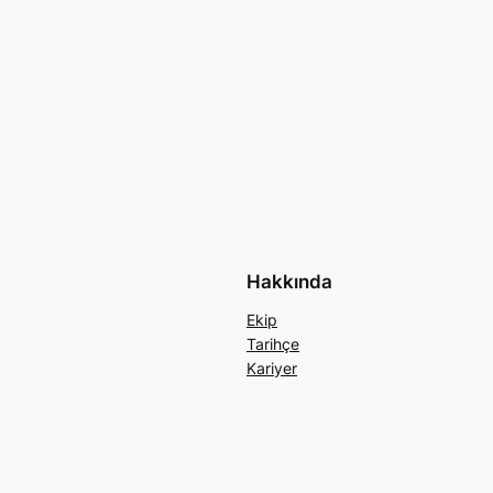
Hakkında
Ekip
Tarihçe
Kariyer