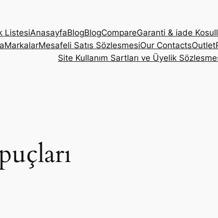
k Listesi
Anasayfa
Blog
Blog
Compare
Garanti & iade Kosull
a
Markalar
Mesafeli Satıs Sözlesmesi
Our Contacts
Outlet
Site Kullanım Sartları ve Üyelik Sözlesme
puçları