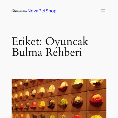
İçeriğe
NevaPetShop
geç
Etiket:
Oyuncak
Bulma Rehberi