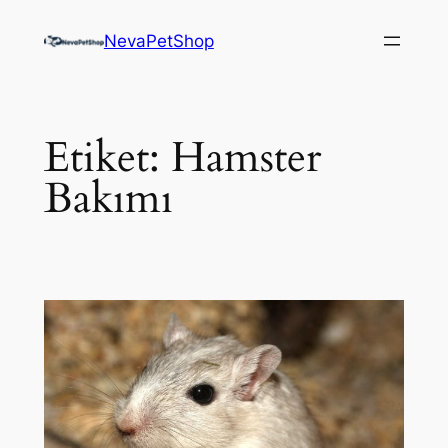
İçeriğe
NevaPetShop
geç
Etiket:
Hamster
Bakımı