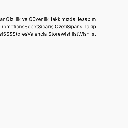
arı
Gizlilik ve Güvenlik
Hakkımızda
Hesabım
Promotions
Sepet
Sipariş Özeti
Sipariş Takip
si
SSS
Stores
Valencia Store
Wishlist
Wishlist