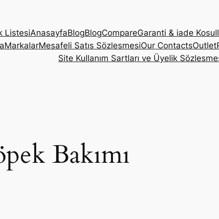
k Listesi
Anasayfa
Blog
Blog
Compare
Garanti & iade Kosull
a
Markalar
Mesafeli Satıs Sözlesmesi
Our Contacts
Outlet
Site Kullanım Sartları ve Üyelik Sözlesme
öpek Bakımı