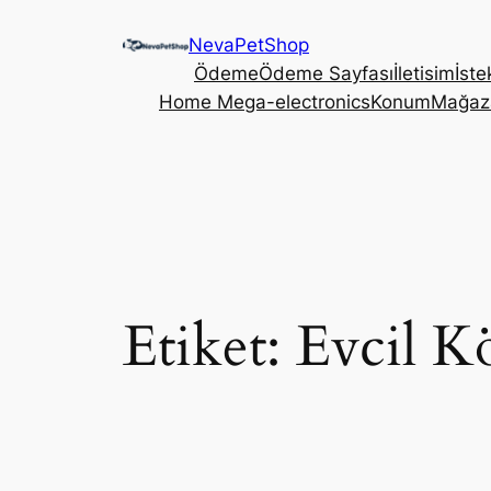
İçeriğe
NevaPetShop
geç
Ödeme
Ödeme Sayfası
İletisim
İste
Home Mega-electronics
Konum
Mağaz
Etiket:
Evcil K