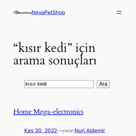
İçeriğe
NevaPetShop
geç
“kısır kedi” için
arama sonuçları
Ara
Ara
Home Mega-electronics
Kas 30, 2022
—
Nuri Aldemir
yazar: