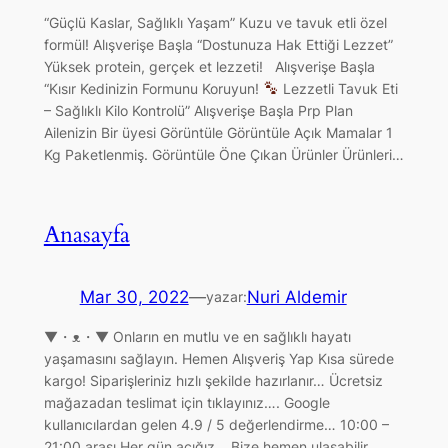
“Güçlü Kaslar, Sağlıklı Yaşam” Kuzu ve tavuk etli özel
formül! Alışverişe Başla “Dostunuza Hak Ettiği Lezzet”
Yüksek protein, gerçek et lezzeti! Alışverişe Başla
“Kısır Kedinizin Formunu Koruyun!
Lezzetli Tavuk Eti
– Sağlıklı Kilo Kontrolü” Alışverişe Başla Prp Plan
Ailenizin Bir üyesi Görüntüle Görüntüle Açık Mamalar 1
Kg Paketlenmiş. Görüntüle Öne Çıkan Ürünler Ürünleri…
Anasayfa
Mar 30, 2022
—
Nuri Aldemir
yazar:
▼・ᴥ・▼ Onların en mutlu ve en sağlıklı hayatı
yaşamasını sağlayın. Hemen Alışveriş Yap Kısa sürede
kargo! Siparişleriniz hızlı şekilde hazırlanır… Ücretsiz
mağazadan teslimat için tıklayınız…. Google
kullanıcılardan gelen 4.9 / 5 değerlendirme… 10:00 –
21:00 arası Her gün açığız… Bize hemen ulaşabilir